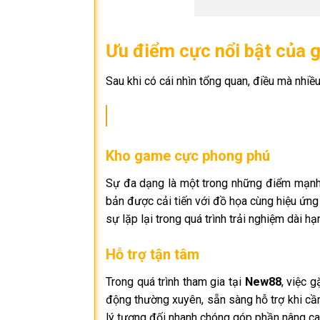
Ưu điểm cực nổi bật của
Sau khi có cái nhìn tổng quan, điều mà nhiề
Kho game cực phong phú
Sự đa dạng là một trong những điểm mạnh 
bản được cải tiến với đồ họa cùng hiệu ứng
sự lặp lại trong quá trình trải nghiệm dài hạ
Hỗ trợ tận tâm
Trong quá trình tham gia tại
New88
, việc 
động thường xuyên, sẵn sàng hỗ trợ khi cần
lý tương đối nhanh chóng góp phần nâng ca