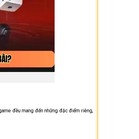
ảnh game đều mang đến những đặc điểm riêng,