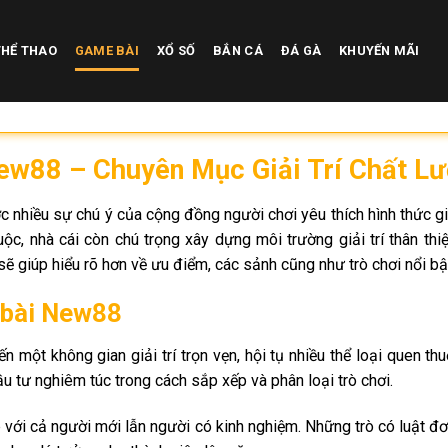
THỂ THAO
GAME BÀI
XỔ SỐ
BẮN CÁ
ĐÁ GÀ
KHUYẾN MÃI
ew88 – Chuyên Mục Giải Trí Chất Lư
c nhiều sự chú ý của cộng đồng người chơi yêu thích hình thức giả
ộc, nhà cái còn chú trọng xây dựng môi trường giải trí thân thi
ẽ giúp hiểu rõ hơn về ưu điểm, các sảnh cũng như trò chơi nổi bậ
e bài New88
 không gian giải trí trọn vẹn, hội tụ nhiều thể loại quen thuộ
 tư nghiêm túc trong cách sắp xếp và phân loại trò chơi.
 với cả người mới lẫn người có kinh nghiệm. Những trò có luật đơ