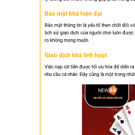
Bảo mật khá hiện đại
Bảo mật thông tin là yếu tố then chốt đối v
lịch sử giao dịch của người chơi luôn được 
ro không mong muốn.
Giao dịch khá linh hoạt
Việc nạp rút tiền được tối ưu hóa để diễn r
nhu cầu cá nhân. Đây cũng là một trong nhữ