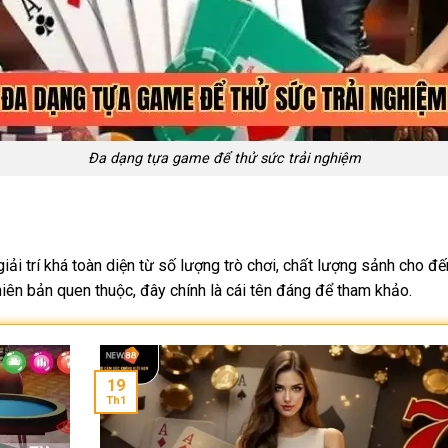
Đa dạng tựa game để thử sức trải nghiệm
i trí khá toàn diện từ số lượng trò chơi, chất lượng sảnh cho đế
hiên bản quen thuộc, đây chính là cái tên đáng để tham khảo.
19
Th1