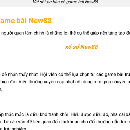
Vài nét cơ bản về game bài New88
 game bài New88
u người quan tâm chính là những lợi thế cụ thể giúp nền tảng tạo 
Xem thêm:
xổ số New88
dễ nhận thấy nhất. Hội viên có thể lựa chọn từ các game bài tr
 hiện đại. Việc thường xuyên cập nhật nội dung mới giúp chuyên
n.
gặp thắc mắc là điều khó tránh khỏi. Hiểu được điều đó, nhà cái
. Từ các vấn đề liên quan đến tài khoản cho đến hướng dẫn trò c
o trải nghiệm.