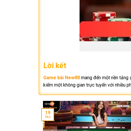
Lời kết
Game bài New88
mang đến một nền tảng giả
kiếm một không gian trực tuyến với nhiều p
19
Th1