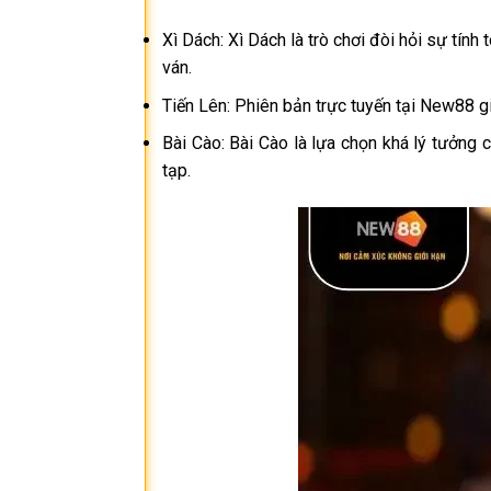
Xì Dách: Xì Dách là trò chơi đòi hỏi sự tín
ván.
Tiến Lên: Phiên bản trực tuyến tại New88 gi
Bài Cào: Bài Cào là lựa chọn khá lý tưởng 
tạp.