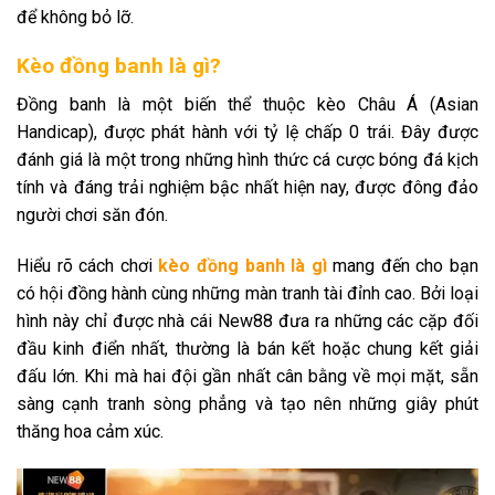
để không bỏ lỡ.
Kèo đồng banh là gì?
Đồng banh là một biến thể thuộc kèo Châu Á (Asian
Handicap), được phát hành với tỷ lệ chấp 0 trái. Đây được
đánh giá là một trong những hình thức cá cược bóng đá kịch
tính và đáng trải nghiệm bậc nhất hiện nay, được đông đảo
người chơi săn đón.
Hiểu rõ cách chơi
kèo đồng banh là gì
mang đến cho bạn
có hội đồng hành cùng những màn tranh tài đỉnh cao. Bởi loại
hình này chỉ được nhà cái New88 đưa ra những các cặp đối
đầu kinh điển nhất, thường là bán kết hoặc chung kết giải
đấu lớn. Khi mà hai đội gần nhất cân bằng về mọi mặt, sẵn
sàng cạnh tranh sòng phẳng và tạo nên những giây phút
thăng hoa cảm xúc.