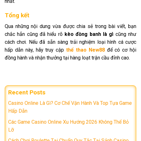
nhất.
Tổng kết
Qua những nội dung vừa được chia sẻ trong bài viết, bạn
chắc hẳn cũng đã hiểu rõ
kèo đồng banh là gì
cũng như
cách chơi. Nếu đã sẵn sàng trải nghiệm loại hình cá cược
hấp dẫn này, hãy truy cập
thể thao New88
để có cơ hội
đồng hành và nhận thưởng tại hàng loạt trận cầu đỉnh cao.
Recent Posts
Casino Online Là Gì? Cơ Chế Vận Hành Và Top Tựa Game
Hấp Dẫn
Các Game Casino Online Xu Hướng 2026 Không Thể Bỏ
Lỡ
Cách Chơi Roulette Tại Chuẩn Quy Tắc Tại Sảnh Casino